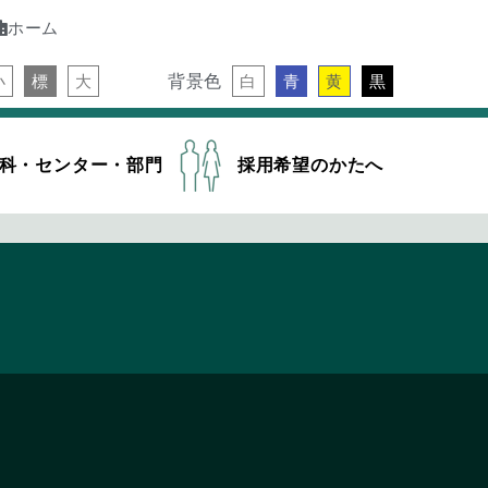
ホーム
背景色
小
標
大
白
青
黄
黒
科・センター・部門
採用希望のかたへ