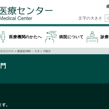
文字の大きさ
医療機関のかたへ
病院について
診療
感染症内科
»
感染症内科 – スタッフ紹介
部門
ます。