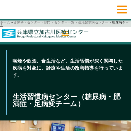
ホーム
»
診療科・センター・部門
»
センター一覧
»
生活習慣病センター
»
糖尿病チー
ム
喫煙や飲酒、食生活など、生活習慣が深く関与した
疾病を対象に、診療や生活の改善指導を行っていま
す。
生活習慣病センター（糖尿病・肥
満症・足病変チーム）