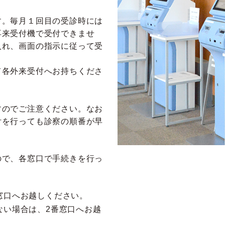
す。毎月１回目の受診時には
再来受付機で受付できませ
入れ、画面の指示に従って受
て各外来受付へお持ちくださ
すのでご注意ください。なお
付を行っても診察の順番が早
ので、各窓口で手続きを行っ
窓口へお越しください。
ない場合は、2番窓口へお越