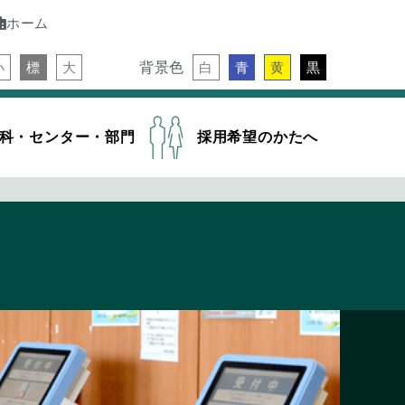
ホーム
背景色
小
標
大
白
青
黄
黒
科・センター・部門
採用希望のかたへ