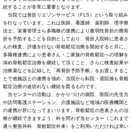
続することが非常に重要となります。
当院では骨折リエゾンサービス（FLS）という取り組み
を行なっています。これは医師、看護師、薬剤師、理学療
法士、栄養管理士ら多職種の連携により脆弱性骨折の際骨
折を予防することを目的としており、骨折入院時に患者さ
んの検査、評価を行ない骨粗鬆症治療を開始すると共に、
多職種連携により患者さん・ご家族の骨粗鬆症への理解を
深め骨粗鬆症治療を継続して頂くこと、さらに検査結果や
治療薬などを記録した「再骨折予防手帳」をお渡しするこ
とで他施設との連携を強め、当院から転院・退院後も骨粗
鬆症治療の途切れない継続を図るものです。
当センターの活動は、かかりつけの病院、医院の先生方
や訪問看護ステーション、介護施設など地域の医療機関と
の連携が肝になってまいります。骨粗鬆症の患者さんの治
療が継続できますよう、科を問わず当センター（これまで
通り整形外科 骨粗鬆症外来）をご利用いただければ幸い