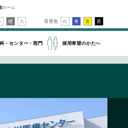
ホーム
背景色
小
標
大
白
青
黄
黒
科・センター・部門
採用希望のかたへ