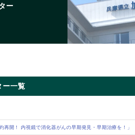
ター
ター一覧
の予約再開！ 内視鏡で消化器がんの早期発見・早期治療を！」