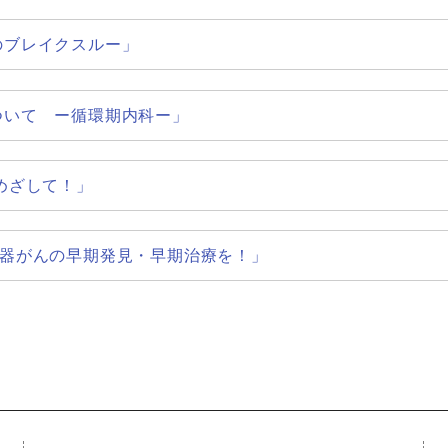
療のブレイクスルー」
について ー循環期内科ー」
をめざして！」
消化器がんの早期発見・早期治療を！」