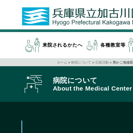
来院されるかたへ
各種教室等
ホーム
»
病院について
»
広報活動
»
県かこ地域医
病院について
About the Medical Center