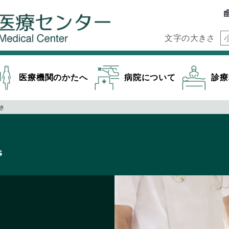
文字の大きさ
医療機関のかたへ
病院について
診療
き
​