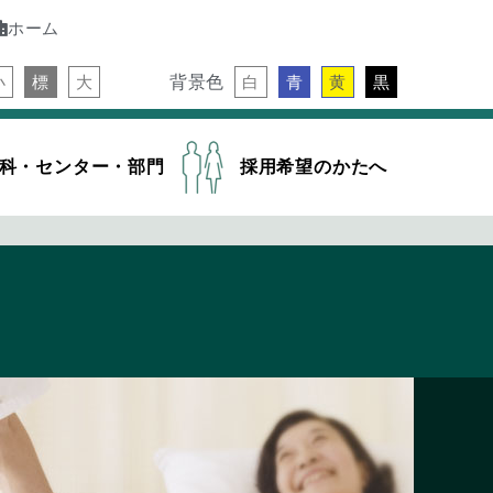
ホーム
背景色
小
標
大
白
青
黄
黒
科・センター・部門
採用希望のかたへ