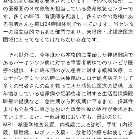
益性の高い医療を要求されています。その代表格が、こ
の医療圏の３次救急を担当している救命救急センターで
す。多くの医師、看護師を配属し、多くの命の危機にあ
る患者さんを毎日24時間体制で救っています。当センタ
ーの設立目的でもある部門であり、東播磨・北播磨医療
圏域にとってなくてはならない存在です。
それ以外に、今年度から本格的に開始した神経難病で
あるパーキンソン病に対する障害者病棟でのリハビリ医
療の提供、主に終末期のがん患者に対する緩和医療、コ
ロナパンデミックの時に兵庫県のコロナ拠点病院として
多くの患者さんの命を救ってきた感染症医療の提供、近
年増加している糖尿病や肥満患者に対する生活習慣病院
医療の提供など、急性期から回復期に至るまで、採算性
よりも公益性に重きをおいた政策医療の遂行が要求され
ています。また、一般診療においても、最新のCT、
MRI、核医学検査装置、内視鏡による診断、手術（内視
鏡、腹腔鏡、ロボット支援）、放射線治療を駆使して多