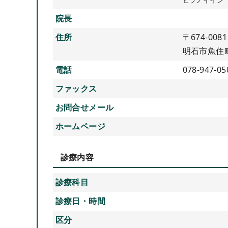
院長
住所
〒674-0081
明石市魚住町
電話
078-947-05
ファックス
お問合せメール
ホームページ
診療内容
診療科目
診療日・時間
区分