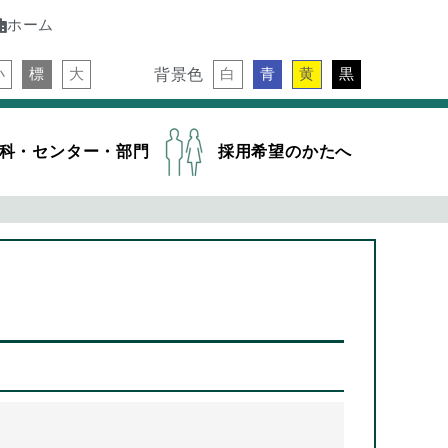
ホーム
背景色
小
標
大
白
青
黄
黒
科・センター・部門
採用希望のかたへ