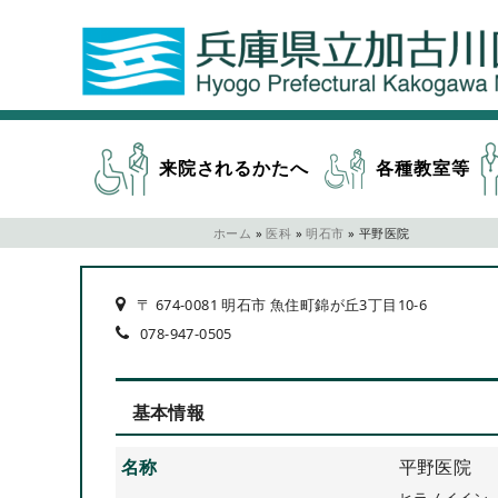
来院されるかたへ
各種教室等
ホーム
»
医科
»
明石市
»
平野医院
〒 674-0081 明石市 魚住町錦が丘3丁目10-6
078-947-0505
基本情報
名称
平野医院
ヒラノイイン