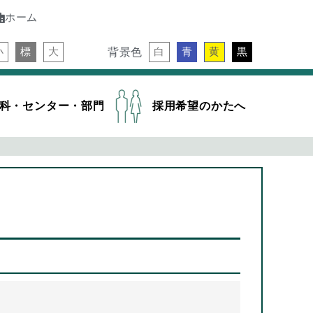
ホーム
背景色
小
標
大
白
青
黄
黒
科・センター・部門
採用希望のかたへ