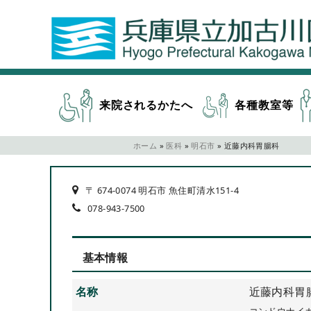
来院されるかたへ
各種教室等
ホーム
»
医科
»
明石市
»
近藤内科胃腸科
〒 674-0074 明石市 魚住町清水151-4
078-943-7500
基本情報
名称
近藤内科胃
コンドウナイ