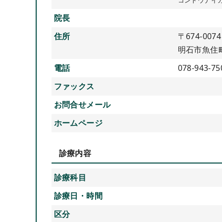
院長
住所
〒674-0074
明石市魚住町
電話
078-943-75
ファックス
お問合せメール
ホームページ
診療内容
診療科目
診療日・時間
区分