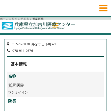
ホーム
»
医科
»
明石市
»
鷲尾医院
〒 673-0878 明石市 山下町9-1
078-911-0876
基本情報
名称
鷲尾医院
ワシオイイン
院長