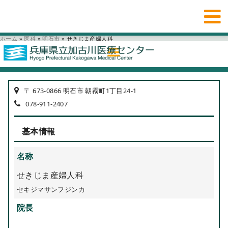
ホーム
»
医科
»
明石市
»
せきじま産婦人科
〒 673-0866 明石市 朝霧町1丁目24-1
078-911-2407
基本情報
名称
せきじま産婦人科
セキジマサンフジンカ
院長