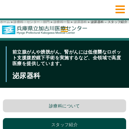
ホーム
»
診療科・センター・部門
»
診療科一覧
»
泌尿器科
»
泌尿器科 – スタッフ紹介
前立腺がんや膀胱がん、腎がんには低侵襲なロボッ
ト支援腹腔鏡下手術を実施するなど、全領域で高度
医療を提供しています。
泌尿器科
診療科について
スタッフ紹介