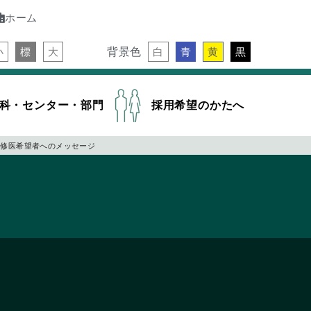
ホーム
背景色
小
標
大
白
青
黄
黒
科・センター・部門
採用希望のかたへ
研修医希望者へのメッセージ