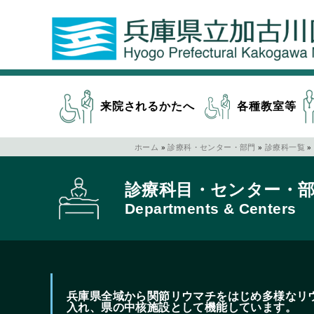
来院されるかたへ
各種教室等
ホーム
»
診療科・センター・部門
»
診療科一覧
»
診療科目・センター・
Departments & Centers
兵庫県全域から関節リウマチをはじめ多様なリ
入れ、県の中核施設として機能しています。