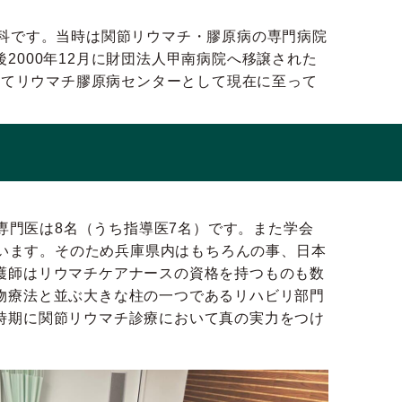
科です。当時は関節リウマチ・膠原病の専門病院
000年12月に財団法人甲南病院へ移譲された
れてリウマチ膠原病センターとして現在に至って
専門医は8名（うち指導医7名）です。また学会
ています。そのため兵庫県内はもちろんの事、日本
護師はリウマチケアナースの資格を持つものも数
物療法と並ぶ大きな柱の一つであるリハビリ部門
時期に関節リウマチ診療において真の実力をつけ