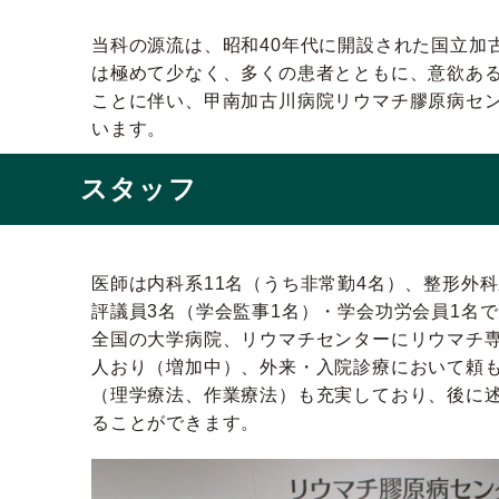
当科の源流は、昭和40年代に開設された国立加
は極めて少なく、多くの患者とともに、意欲ある
ことに伴い、甲南加古川病院リウマチ膠原病セン
います。
スタッフ
医師は内科系11名（うち非常勤4名）、整形外
評議員3名（学会監事1名）・学会功労会員1名
全国の大学病院、リウマチセンターにリウマチ
人おり（増加中）、外来・入院診療において頼
（理学療法、作業療法）も充実しており、後に
ることができます。