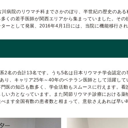
古川病院のリウマチ科までさかのぼり、半世紀の歴史のある
多くの若手医師が関西エリアから集まっていました。その後2
ターとして発展、2016年4月1日には、当院に機能移行さ
科系2名の合計13名です。うち5名は日本リウマチ学会認定の
であり、キャリア25年～40年のベテラン医師として活躍し
専門医の知己も数多く、学会活動もスムースに行えます。看
もしい力となっています。また関節リウマチ診療における薬
述べます全国有数の患者数と相まって、意欲さえあれば早い