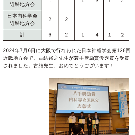
1
1
３
１
２
近畿地方会
日本内科学会
2
2
近畿地方会
計
6
2
1
４
１
２
2024年7月6日に大阪で行なわれた日本神経学会第128回
近畿地方会で、古結裕之先生が若手奨励賞優秀賞を受賞
されました。古結先生、おめでとうございます！