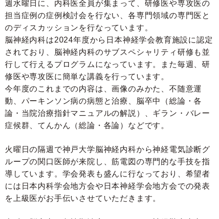
週水曜日に、内科医全員が集まって、研修医や専攻医の
担当症例の症例検討会を行ない、各専門領域の専門医と
のディスカッションを行なっています。
脳神経内科は2024年度から日本神経学会教育施設に認定
されており、脳神経内科のサブスペシャリティ研修も並
行して行えるプログラムになっています。また毎週、研
修医や専攻医に簡単な講義を行っています。
今年度のこれまでの内容は、画像のみかた、不随意運
動、パーキンソン病の病態と治療、脳卒中（総論・各
論・当院治療指針マニュアルの解説）、ギラン・バレー
症候群、てんかん（総論・各論）などです。
火曜日の隔週で神戸大学脳神経内科から神経電気診断グ
ループの関口医師が来院し、筋電図の専門的な手技を指
導しています。学会発表も盛んに行なっており、希望者
には日本内科学会地方会や日本神経学会地方会での発表
を上級医がお手伝いさせていただきます。