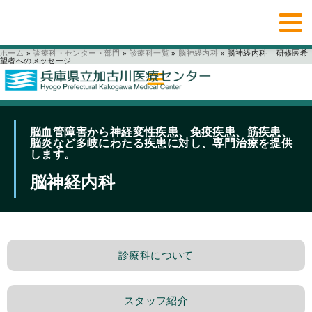
ホーム
»
診療科・センター・部門
»
診療科一覧
»
脳神経内科
»
脳神経内科 – 研修医希
望者へのメッセージ
脳血管障害から神経変性疾患、免疫疾患、筋疾患、
脳炎など多岐にわたる疾患に対し、専門治療を提供
します。
脳神経内科
診療科について
スタッフ紹介