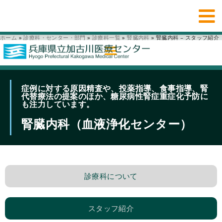
ホーム
»
診療科・センター・部門
»
診療科一覧
»
腎臓内科
»
腎臓内科 – スタッフ紹介
症例に対する原因精査や、投薬指導、食事指導、腎
代替療法の提案のほか、糖尿病性腎症重症化予防に
も注力しています。
腎臓内科（血液浄化センター）
診療科について
スタッフ紹介