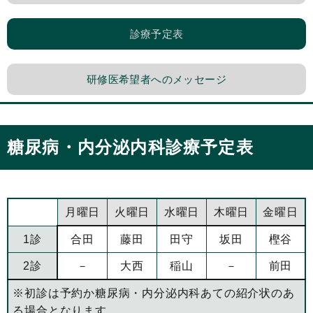
診療予定表
研修医希望者へのメッセージ
糖尿病・内分泌内科診療予定表
月曜日
火曜日
水曜日
木曜日
金曜日
1診
合田
藤田
田守
坂田
樫谷
2診
－
大西
稲山
－
前田
※初診は予約か糖尿病・内分泌内科あての紹介状のあ
る場合となります。