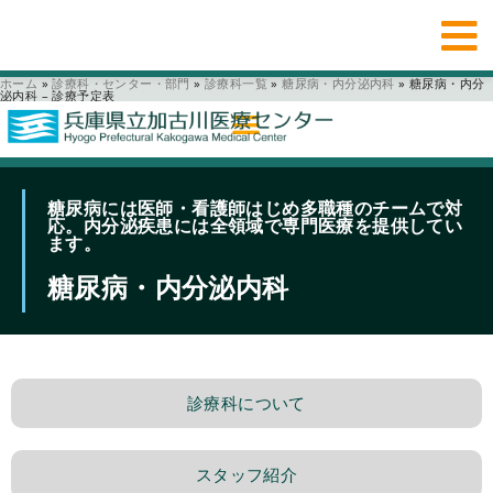
ホーム
»
診療科・センター・部門
»
診療科一覧
»
糖尿病・内分泌内科
»
糖尿病・内分
泌内科 – 診療予定表
糖尿病には医師・看護師はじめ多職種のチームで対
応。内分泌疾患には全領域で専門医療を提供してい
ます。
糖尿病・内分泌内科
診療科について
スタッフ紹介