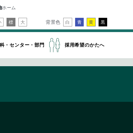
ホーム
背景色
小
標
大
白
青
黄
黒
科・センター・部門
採用希望のかたへ