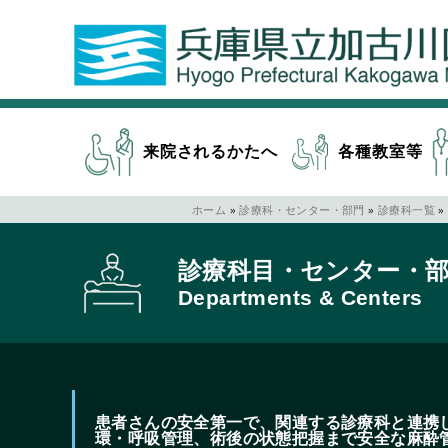
来院されるかたへ
各種教室等
ホーム
»
診療科・センター・部門
»
診療科一覧
»
診療科目・センター・
Departments & Centers
患者さんの安全第一で、関連する診療科と連携
環・呼吸管理、術後の状態把握まで安全な麻酔