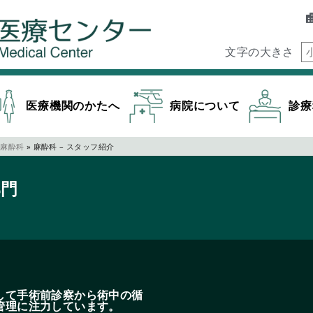
文字の大きさ
医療機関のかたへ
病院について
診療
麻酔科
»
麻酔科 – スタッフ紹介
部門
して手術前診察から術中の循
管理に注力しています。