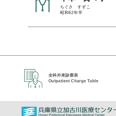
ちぐさ すずこ
昭和62年卒
全科外来診察表
Outpatient Charge Table​