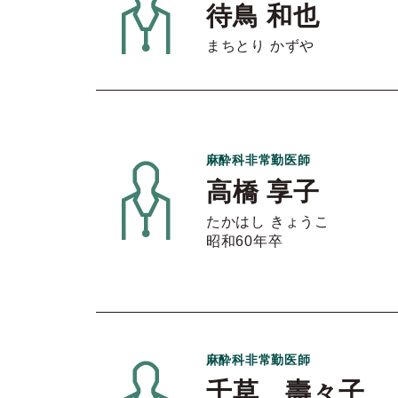
待鳥 和也
まちとり かずや
麻酔科非常勤医師
高橋 享子
たかはし きょうこ
昭和60年卒
麻酔科非常勤医師
千草 壽々子