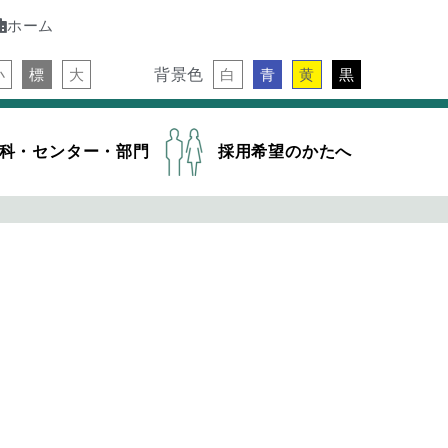
ホーム
背景色
小
標
大
白
青
黄
黒
科・センター・部門
採用希望のかたへ