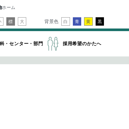
ホーム
背景色
小
標
大
白
青
黄
黒
科・センター・部門
採用希望のかたへ