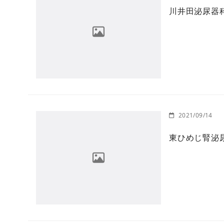
川井田泌尿器
2021/09/14
東ひめじ腎泌