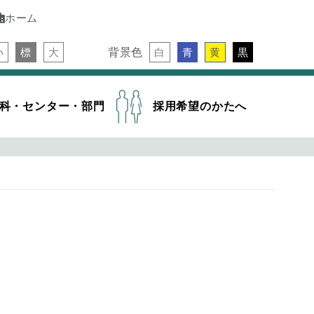
ホーム
背景色
小
標
大
白
青
黄
黒
科・センター・部門
採用希望のかたへ