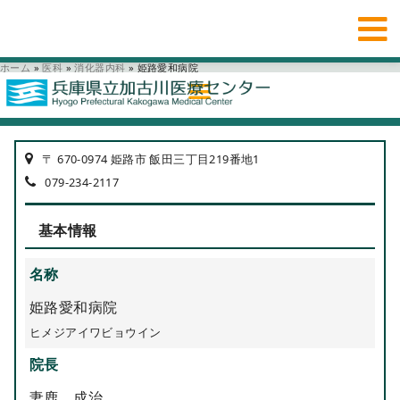
ホーム
»
医科
»
消化器内科
»
姫路愛和病院
〒 670-0974 姫路市 飯田三丁目219番地1
079-234-2117
基本情報
名称
姫路愛和病院
ヒメジアイワビョウイン
院長
妻鹿 成治