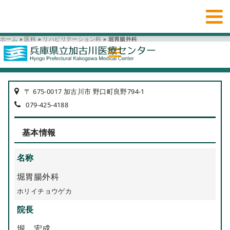
ホーム
»
医科
»
リハビリテーション科
»
堀胃腸外科
〒 675-0017 加古川市 野口町良野794-1
079-425-4188
基本情報
名称
堀胃腸外科
ホリイチョウゲカ
院長
堀 宏成