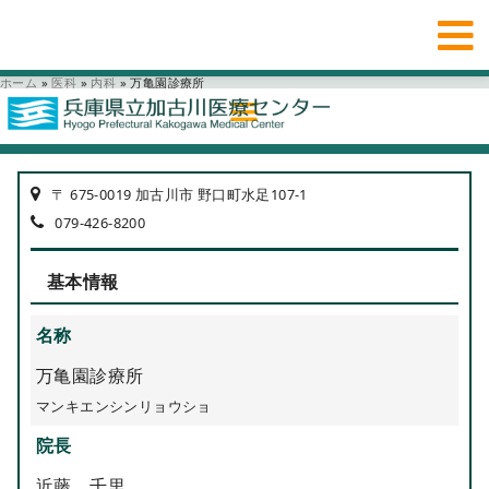
ホーム
»
医科
»
内科
»
万亀園診療所
〒 675-0019 加古川市 野口町水足107-1
079-426-8200
基本情報
名称
万亀園診療所
マンキエンシンリョウショ
院長
近藤 千里