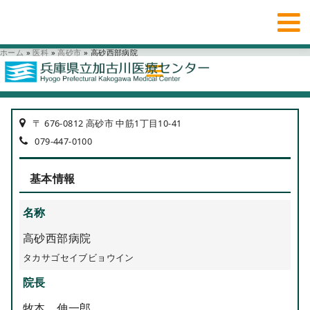
ホーム
»
医科
»
高砂市
»
高砂西部病院
〒 676-0812 高砂市 中筋1丁目10-41
079-447-0100
基本情報
名称
高砂西部病院
タカサゴセイブビョウイン
院長
牧本 伸一郎