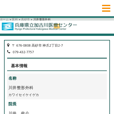
ホーム
»
医科
»
高砂市
»
川井整形外科
〒 676-0808 高砂市 神爪2丁目2-7
079-432-7757
基本情報
名称
川井整形外科
カワイセイケイゲカ
院長
川井 俊介