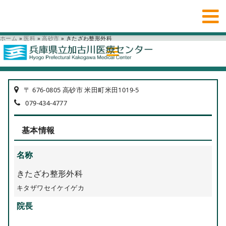
ホーム
»
医科
»
高砂市
»
きたざわ整形外科
〒 676-0805 高砂市 米田町米田1019-5
079-434-4777
基本情報
名称
きたざわ整形外科
キタザワセイケイゲカ
院長