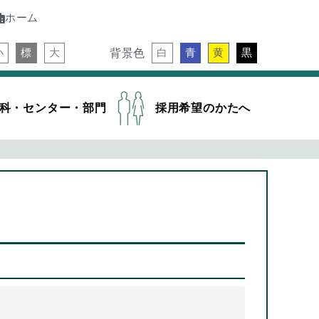
ホーム
背景色
小
標
大
白
青
黄
黒
科・センター・部門
採用希望のかたへ