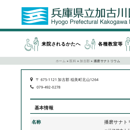
来院されるかたへ
各種教室等
ホーム
»
医科
»
加古郡
»
播磨サナトリウム
〒 675-1121 加古郡 稲美町北山1264
079-492-0278
基本情報
名称
播磨サナト
ハリマサナト