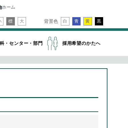
ホーム
背景色
小
標
大
白
青
黄
黒
科・センター・部門
採用希望のかたへ