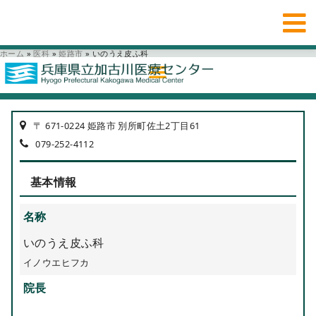
ホーム
»
医科
»
姫路市
»
いのうえ皮ふ科
〒 671-0224 姫路市 別所町佐土2丁目61
079-252-4112
基本情報
名称
いのうえ皮ふ科
イノウエヒフカ
院長