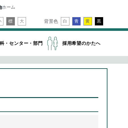
ホーム
背景色
小
標
大
白
青
黄
黒
科・センター・部門
採用希望のかたへ