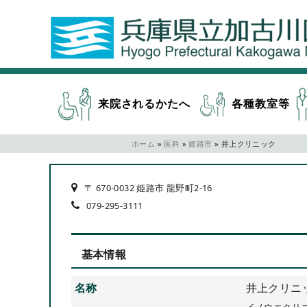
来院されるかたへ
各種教室等
ホーム
»
医科
»
姫路市
»
井上クリニック
〒 670-0032 姫路市 龍野町2-16
079-295-3111
基本情報
名称
井上クリニ
イノウエクリ