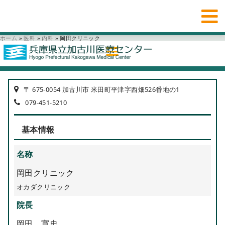
ホーム
»
医科
»
内科
»
岡田クリニック
〒 675-0054 加古川市 米田町平津字西畑526番地の1
079-451-5210
基本情報
名称
岡田クリニック
オカダクリニック
院長
岡田 寛史