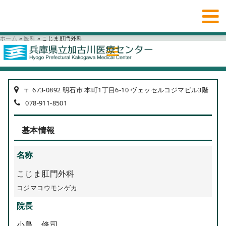
ホーム
»
医科
»
こじま肛門外科
〒 673-0892 明石市 本町1丁目6-10 ヴェッセルコジマビル3階
078-911-8501
基本情報
名称
こじま肛門外科
コジマコウモンゲカ
院長
小島 修司