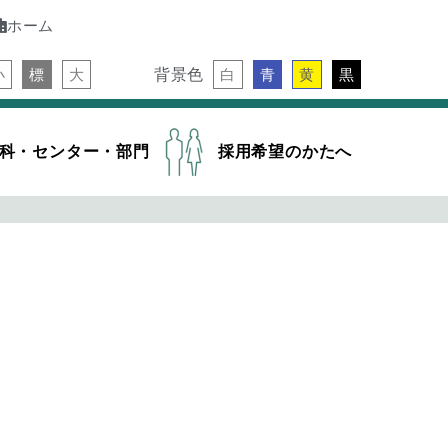
ホーム
背景色
小
標
大
白
青
黄
黒
科・センター・部門
採用希望のかたへ