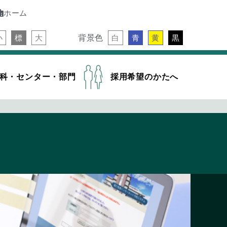
ホーム
背景色
小
標
大
白
青
黄
黒
科・センター・部門
採用希望のかたへ