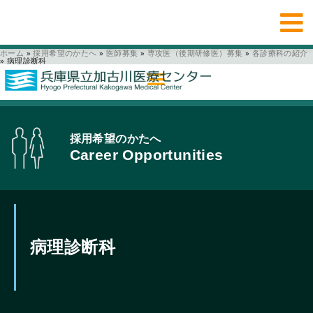
ホーム
»
採用希望のかたへ
»
医師募集
»
専攻医（後期研修医）募集
»
各診療科の紹介
»
病理診断科
採用希望のかたへ
Career Opportunities
病理診断科