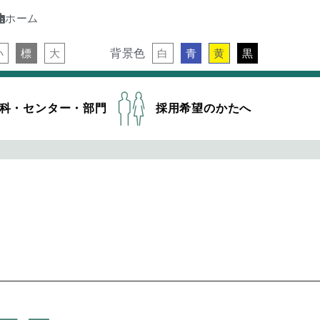
ホーム
背景色
小
標
大
白
青
黄
黒
科・センター・部門
採用希望のかたへ