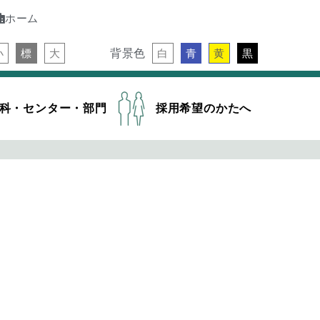
ホーム
背景色
小
標
大
白
青
黄
黒
科・センター・部門
採用希望のかたへ