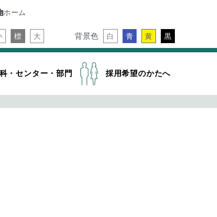
ホーム
背景色
小
標
大
白
青
黄
黒
科・センター・部門
採用希望のかたへ