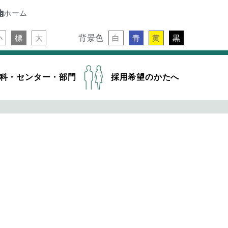
ホーム
背景色
小
標
大
白
青
黄
黒
科・センター・部門
採用希望のかたへ