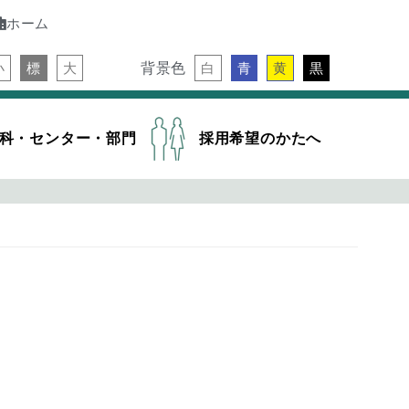
ホーム
背景色
小
標
大
白
青
黄
黒
科・センター・部門
採用希望のかたへ