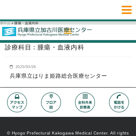
ホーム
»
腫瘍・血液内科
診療科目 : 腫瘍・血液内科
2025/03/26
兵庫県立はりま姫路総合医療センター
© Hyogo Prefectural Kakogawa Medical Center. All rights