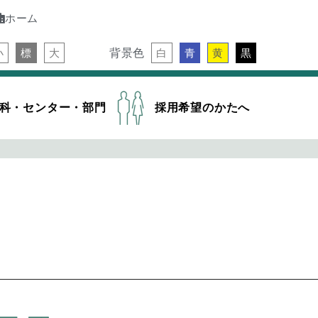
ホーム
背景色
小
標
大
白
青
黄
黒
科・センター・部門
採用希望のかたへ