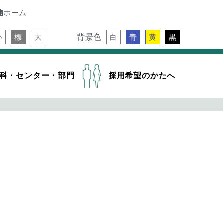
ホーム
背景色
小
標
大
白
青
黄
黒
科・センター・部門
採用希望のかたへ