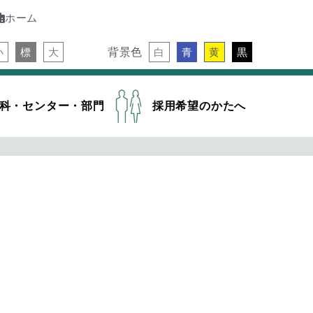
ホーム
背景色
小
標
大
白
青
黄
黒
科・センター・部門
採用希望のかたへ