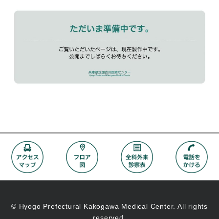
© Hyogo Prefectural Kakogawa Medical Center. All rights
reserved.