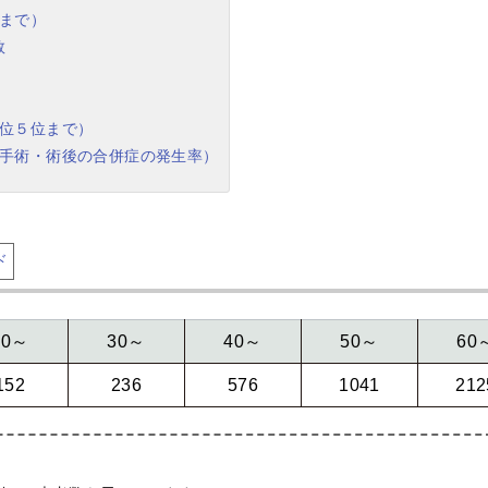
まで）
数
位５位まで）
手術・術後の合併症の発生率）
ド
20～
30～
40～
50～
60
152
236
576
1041
212