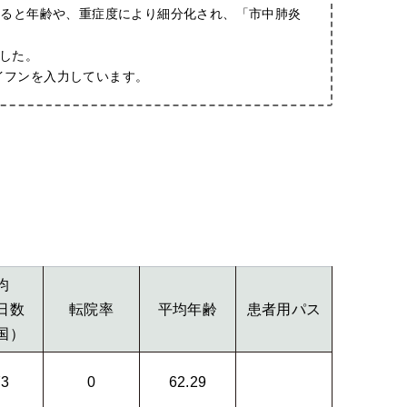
すると年齢や、重症度により細分化され、「市中肺炎
ました。
イフンを入力しています。
均
日数
転院率
平均年齢
患者用パス
国）
73
0
62.29