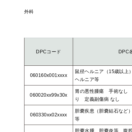
外科
DPCコード
DPC
鼠径ヘルニア（15歳以上
060160x001xxxx
ヘルニア等
胃の悪性腫瘍 手術なし 
060020xx99x30x
り 定義副傷病 なし
胆嚢疾患（胆嚢結石など
060330xx02xxxx
等
胆嚢水腫、胆嚢炎等 腹