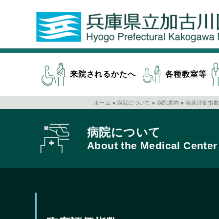
来院されるかたへ
各種教室等
ホーム
»
病院について
»
病院案内
»
臨床評価指
病院について
About the Medical Center