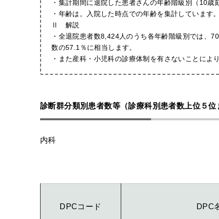
・集計期間に退院した患者さんの年齢階級別（10歳
・年齢は。入院した時点での年齢を集計しています
Ⅱ 解説
・全退院患者数8,424人のうち各年齢階級別では、70歳
数の57.1％に相当します。
・また産科・小児科の診療体制を有さないことにより、
診断群分類別患者数等（診療科別患者数上位５位
内科
DPCコード
DPC