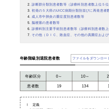
診断群分類別患者数等（診療科別患者数上位５位
初発の５大癌のUICC病期分類別並びに再発患者
成人市中肺炎の重症度別患者数等
脳梗塞の患者数等
診療科別主要手術別患者数等（診療科別患者数上
その他（ＤＩＣ、敗血症、その他の真菌症および
年齢階級別退院患者数
ファイルをダウンロー
年齢区分
0～
10～
患者数
19
134
Ⅰ 定義