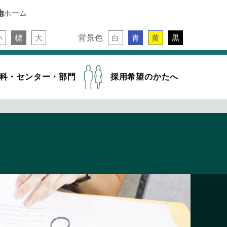
ホーム
背景色
小
標
大
白
青
黄
黒
科・センター・部門
採用希望のかたへ