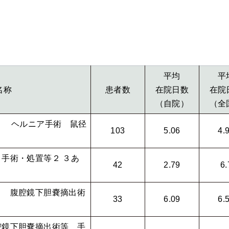
平均
平
名称
患者数
在院日数
在院
（自院）
（全
） ヘルニア手術 鼠径
103
5.06
4.
手術・処置等２ ３あ
42
2.79
6.
） 腹腔鏡下胆嚢摘出術
33
6.09
6.
腔鏡下胆嚢摘出術等 手