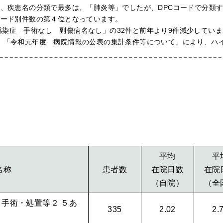
あり、疾患名の分類で最多は、「肺炎等」でしたが、DPCコードで分類
コード別件数の第４位となっています。
感染症 手術なし 副傷病名なし」の32件と前年より9件減少してい
は、「令和元年度 病院情報の公表の集計条件等について」により、ハ
平均
平
名称
患者数
在院日数
在院
（自院）
（全
手術・処置等２ ５あ
335
2.02
2.