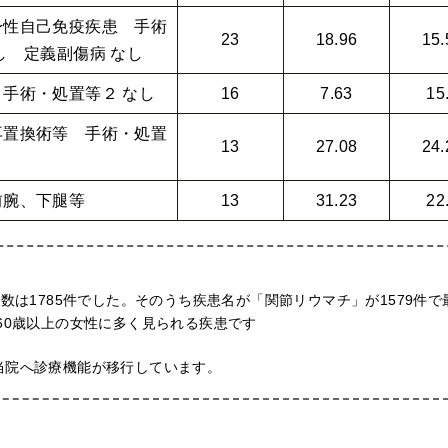
身性自己免疫疾患 手術
23
18.96
15.
し 定義副傷病 なし
手術・処置等２ なし
16
7.63
15
再置換術等 手術・処置
13
27.08
24.
前腕、下腿等
13
31.23
22
数は1785件でした。そのうち疾患名が「関節リウマチ」が1579件で
60歳以上の女性に多く見られる疾患です
当院へ診療機能が移行しています。