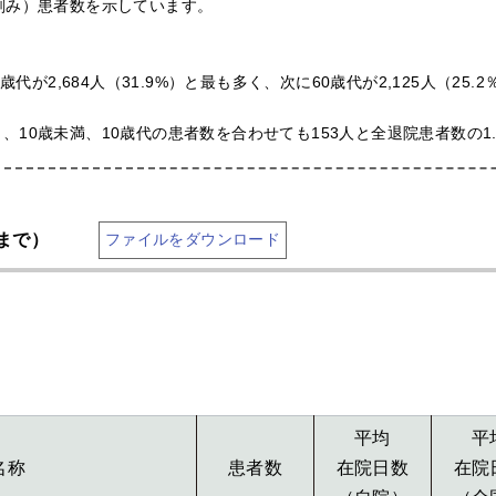
刻み）患者数を示しています。
。
代が2,684人（31.9%）と最も多く、次に60歳代が2,125人（25
10歳未満、10歳代の患者数を合わせても153人と全退院患者数の1
まで）
ファイルをダウンロード
平均
平
名称
患者数
在院日数
在院