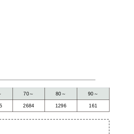
～
70～
80～
90～
5
2684
1296
161