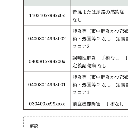
腎臓または尿路の感染症
110310xx99xx0x
なし
肺炎等（市中肺炎かつ75
0400801499×002
術・処置等２ なし 定義副
スコア2
誤嚥性肺炎 手術なし 
040081xx99x00x
定義副傷病 なし
肺炎等（市中肺炎かつ75
0400801499×001
術・処置等２ なし 定義副
スコア1
030400xx99xxxx
前庭機能障害 手術なし
解説