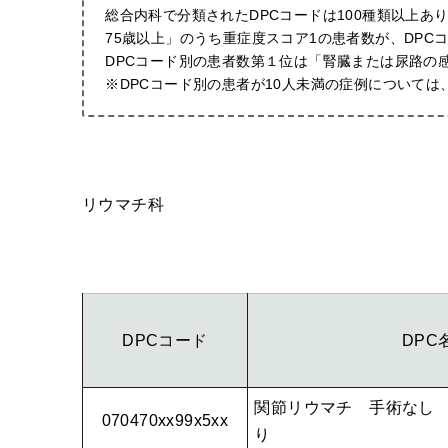
総合内科で分類されたDPCコードは100種類以上
75歳以上」のうち重症度スコア1の患者数が、DPC
DPCコード別の患者数第１位は「腎臓または尿路の
※DPCコード別の患者が10人未満の症例について
リウマチ科
DPCコード
DPC
関節リウマチ 手術なし 
070470xx99x5xx
り