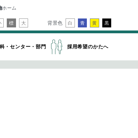
ホーム
背景色
小
標
大
白
青
黄
黒
科・センター・部門
採用希望のかたへ