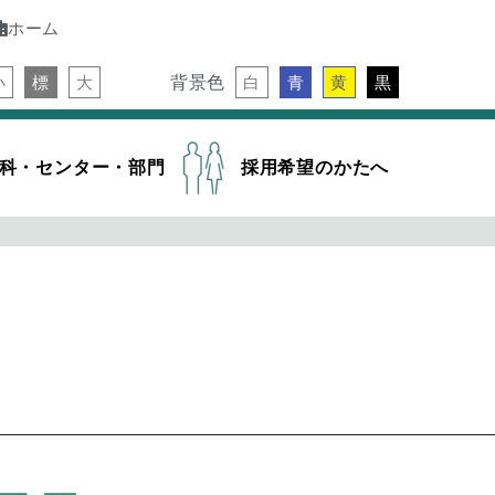
ホーム
背景色
小
標
大
白
青
黄
黒
科・センター・部門
採用希望のかたへ