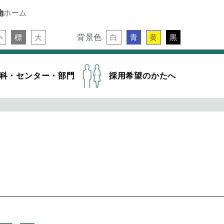
ホーム
背景色
小
標
大
白
青
黄
黒
科・センター・部門
採用希望のかたへ