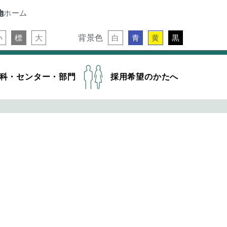
ホーム
背景色
小
標
大
白
青
黄
黒
科・センター・部門
採用希望のかたへ